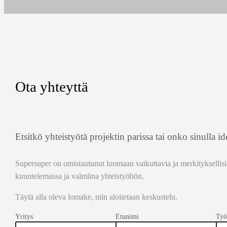
Ota yhteyttä
Etsitkö yhteistyötä projektin parissa tai onko sinulla i
Supersuper on omistautunut luomaan vaikuttavia ja merkityksellisiä 
kuuntelemassa ja valmiina yhteistyöhön.
Täytä alla oleva lomake, niin aloitetaan keskustelu.
Valvoja
Yritys
Etunimi
Työ