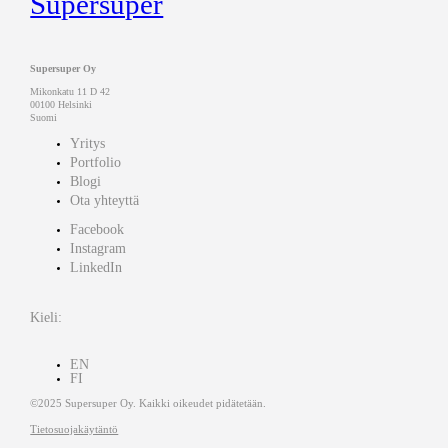
Supersuper
Supersuper Oy
Mikonkatu 11 D 42
00100 Helsinki
Suomi
Yritys
Portfolio
Blogi
Ota yhteyttä
Facebook
Instagram
LinkedIn
Kieli:
EN
FI
©2025 Supersuper Oy. Kaikki oikeudet pidätetään.
Tietosuojakäytäntö