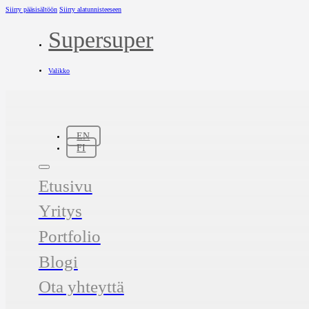
Siirry pääsisältöön
Siirry alatunnisteeseen
Supersuper
Valikko
EN
FI
Etusivu
Yritys
Portfolio
Blogi
Ota yhteyttä